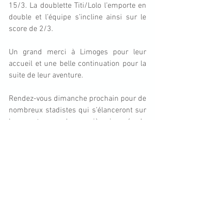
15/3. La doublette Titi/Lolo l’emporte en 
double et l’équipe s’incline ainsi sur le 
score de 2/3.
Un grand merci à Limoges pour leur 
accueil et une belle continuation pour la 
suite de leur aventure.
Rendez-vous dimanche prochain pour de 
nombreux stadistes qui s’élanceront sur 
les courts pour la première journée de 
Championnat Séniors. Bonne semaine à 
tous !
Mots-clés :
compétition
championnat par équipe
équipe masculine
résultats
championnats
compétition