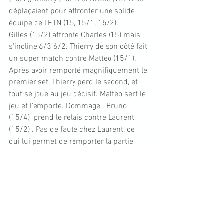
déplaçaient pour affronter une solide 
équipe de l'ETN (15, 15/1, 15/2). 
Gilles (15/2) affronte Charles (15) mais 
s'incline 6/3 6/2. Thierry de son côté fait 
un super match contre Matteo (15/1). 
Après avoir remporté magnifiquement le 
premier set, Thierry perd le second, et 
tout se joue au jeu décisif. Matteo sert le 
jeu et l'emporte. Dommage.. Bruno 
(15/4)  prend le relais contre Laurent 
(15/2) . Pas de faute chez Laurent, ce 
qui lui permet de remporter la partie 
6/0 6/1.
Le double ne compte pas non plus, mais 
comme chez les femmes, l
'ETN 
l'emporte pour gagner la rencontre 5-0
. 
Bravo à eux